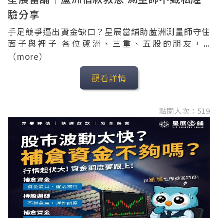
驗分享
手足競爭逼出資金缺口？星展當舖助蘆洲測量師守住
面子與裡子 各位蘆洲、三重、五股的朋友，...
（more）
觀看詳情
點閱人次：519