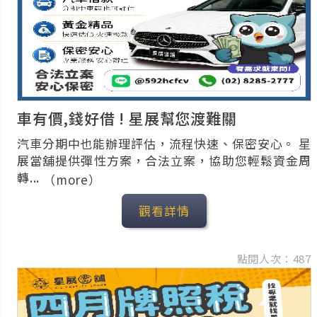
車有價,錢好借 ! 星展幫您渡難關
汽車分期中也能辦理評估，流程快速、保密安心。 星
展當舖提供彈性方案，合法立案，協助您輕鬆資金周
轉...
（more）
觀看詳情
點閱人次：487