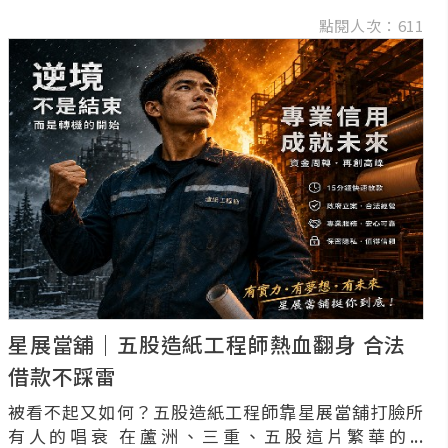
點閱人次：611
星展當舖｜五股造紙工程師熱血翻身 合法
借款不踩雷
被看不起又如何？五股造紙工程師靠星展當舖打臉所
有人的唱衰 在蘆洲、三重、五股這片繁華的...