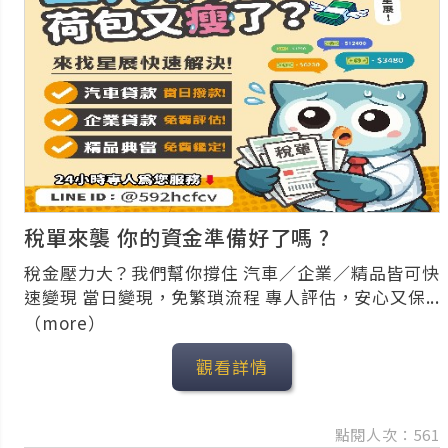
稅單來襲 你的資金準備好了嗎 ?
稅金壓力大？我們幫你撐住 汽車／企業／精品皆可快
速變現 當日變現，免繁瑣流程 專人評估，安心又保...
（more）
觀看詳情
點閱人次：561