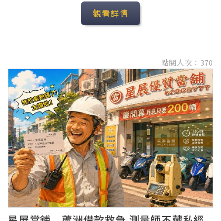
觀看詳情
點閱人次：370
星展當舖｜蘆洲借款救急 測量師不藏私經