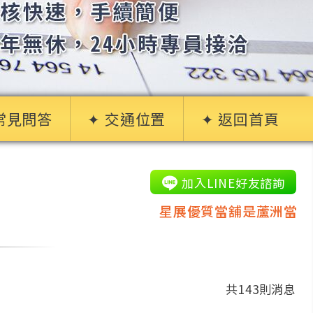
 常見問答
✦ 交通位置
✦ 返回首頁
加入LINE好友諮詢
星展優質當舖是蘆洲當舖最便宜，專業辦
共143則消息