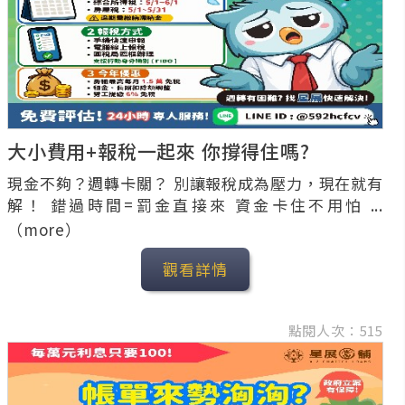
大小費用+報稅一起來 你撐得住嗎?
現金不夠？週轉卡關？ 別讓報稅成為壓力，現在就有
解！ 錯過時間=罰金直接來 資金卡住不用怕 ...
（more）
觀看詳情
點閱人次：515