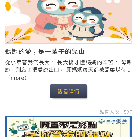
媽媽的愛；是一輩子的靠山
從小牽著我們長大， 長大後才懂媽媽的辛苦。 母親
節，別忘了把愛說出口， 願媽媽每天都被溫柔以待 ...
（more）
觀看詳情
點閱人次：537