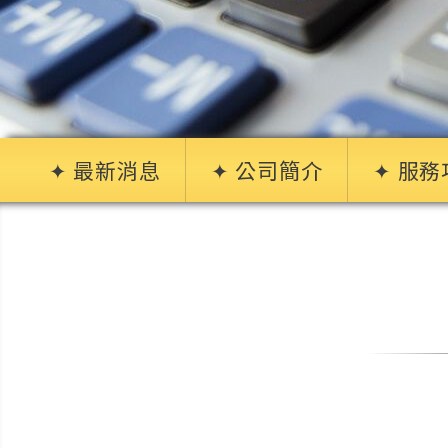
✦ 最新消息
✦ 公司簡介
✦ 服務
汽車機
支票客
房地融
企業工