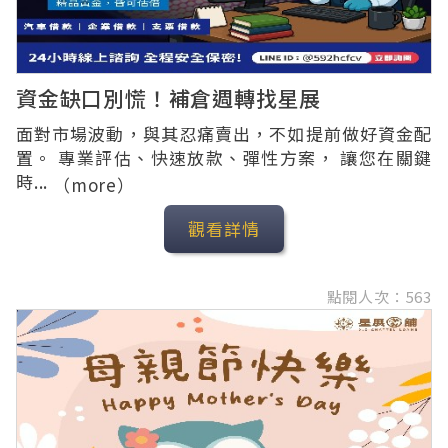
資金缺口別慌！補倉週轉找星展
面對市場波動，與其忍痛賣出，不如提前做好資金配
置。 專業評估、快速放款、彈性方案， 讓您在關鍵
時...
（more）
觀看詳情
點閱人次：563