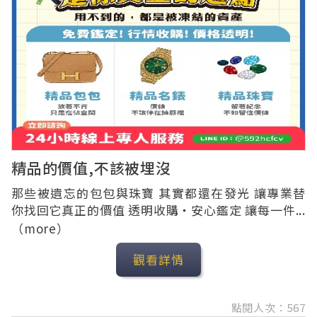
精品的價值,不該被埋沒
那些被遺忘的包包與珠寶 其實都還在發光 讓專業替
你找回它真正的價值 透明收購・安心鑑定 讓每一件...
（more）
觀看詳情
點閱人次：567