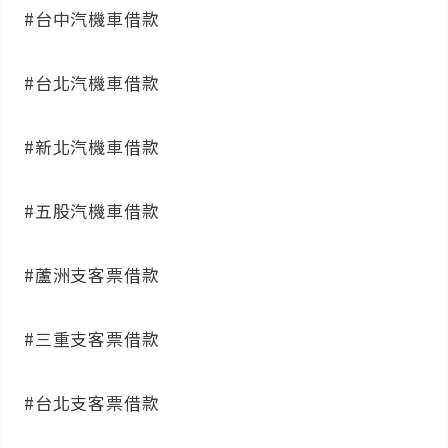
#台中汽機車借款
#台北汽機車借款
#新北汽機車借款
#五股汽機車借款
#蘆洲支客票借款
#三重支客票借款
#台北支客票借款