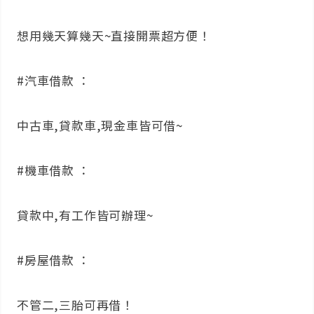
想用幾天算幾天~直接開票超方便！
#汽車借款 ：
中古車,貸款車,現金車皆可借~
#機車借款 ：
貸款中,有工作皆可辦理~
#房屋借款 ：
不管二,三胎可再借！