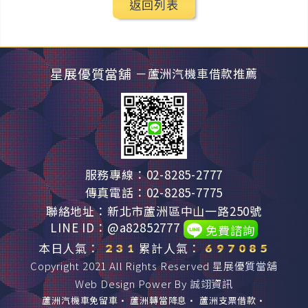
返回列表
星展優質當舖
－蘆洲汽機車借款推薦
服務專線：02-8285-2777
傳真電話：02-8285-7775
聯絡地址：新北市蘆洲區中山一路250號
LINE ID：@a82852777
免費諮詢
本日人氣：
累計人氣：
Copyright 2021 All Rights Reserved
星展優質當舖
Web Design Power By
誠翊資訊
蘆洲汽機車免留車
•
蘆洲轉當降息
•
蘆洲支票借款
•