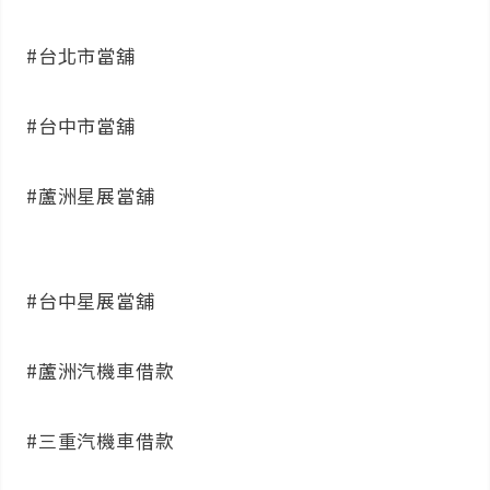
#台北市當舖
#台中市當舖
#蘆洲星展當舖
#台中星展當舖
#蘆洲汽機車借款
#三重汽機車借款